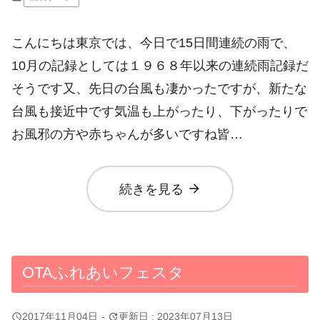
こんにちは東京では、今日で15日間連続の雨で、
10月の記録としては１９６８年以来の連続雨記録だ
そうです又、先日の台風も凄かったですが、新たな
台風も接近中です気温も上がったり、下がったりで
お風邪の方や赤ちゃんが多いですね皆…
arrow_forward
続きを見る
OTAふれあいフェスタ
query_builder
update
2017年11月04日
-
更新日 : 2023年07月13日