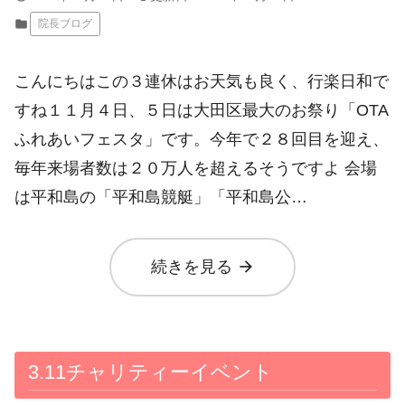
folder
院長ブログ
こんにちはこの３連休はお天気も良く、行楽日和で
すね１１月４日、５日は大田区最大のお祭り「OTA
ふれあいフェスタ」です。今年で２８回目を迎え、
毎年来場者数は２０万人を超えるそうですよ 会場
は平和島の「平和島競艇」「平和島公…
arrow_forward
続きを見る
3.11チャリティーイベント