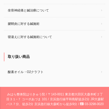
坐骨神経痛と鍼治療について
腱鞘炎に対する鍼施術
寝違えに対する鍼施術について
取り扱い商品
酸素オイル・O2クラフト
みはら整体院はりきゅう院 / 〒143‐0011 東京都大田区大森本町２丁
目３１−７ コーポあづま 101 / 京浜急行線平和島駅徒歩2分 JR大森駅
contact_phone
バス７分、徒歩2分 京浜急行線大森町から徒歩9分 /
03‐3298‐0020