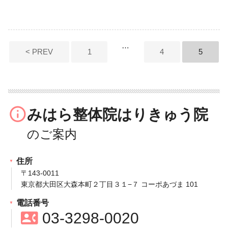
投
…
< PREV
1
4
5
稿
の
ペ
info_outline
みはら整体院はりきゅう院
ー
ジ
送
住所
り
〒143‐0011
東京都大田区大森本町２丁目３１−７ コーポあづま 101
電話番号
contact_phone
03‐3298‐0020