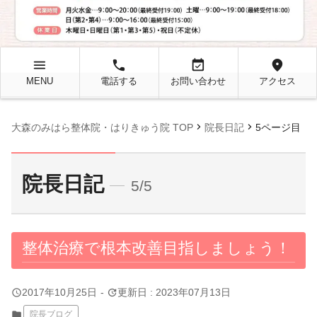
menu
local_phone
event_available
location_on
MENU
電話する
お問い合わせ
アクセス
chevron_right
chevron_right
大森のみはら整体院・はりきゅう院 TOP
院長日記
5ページ目
院長日記
5/5
整体治療で根本改善目指しましょう！
query_builder
update
2017年10月25日
-
更新日 : 2023年07月13日
folder
院長ブログ