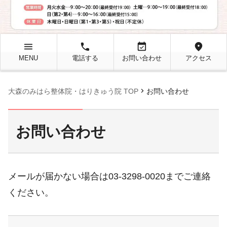
menu
local_phone
event_available
location_on
MENU
電話する
お問い合わせ
アクセス
chevron_right
大森のみはら整体院・はりきゅう院 TOP
お問い合わせ
お問い合わせ
メールが届かない場合は
03‐3298‐0020
までご連絡
ください。