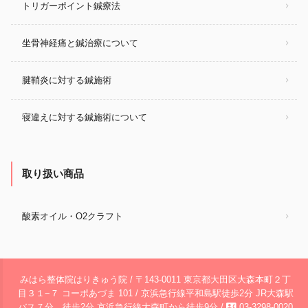
トリガーポイント鍼療法
坐骨神経痛と鍼治療について
腱鞘炎に対する鍼施術
寝違えに対する鍼施術について
取り扱い商品
酸素オイル・O2クラフト
みはら整体院はりきゅう院 / 〒143‐0011 東京都大田区大森本町２丁
目３１−７ コーポあづま 101 / 京浜急行線平和島駅徒歩2分 JR大森駅
contact_phone
バス７分、徒歩2分 京浜急行線大森町から徒歩9分 /
03‐3298‐0020