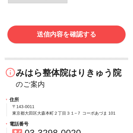
info_outline
みはら整体院はりきゅう院
住所
〒143‐0011
東京都大田区大森本町２丁目３１−７ コーポあづま 101
電話番号
contact_phone
03‐3298‐0020