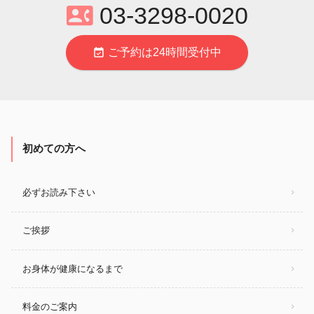
contact_phone
03‐3298‐0020
event_available
ご予約は24時間受付中
初めての方へ
必ずお読み下さい
ご挨拶
お身体が健康になるまで
料金のご案内