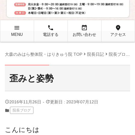
menu
local_phone
event_available
location_on
MENU
電話する
お問い合わせ
アクセス
chevron_right
chevron_right
chevron_right
大森のみはら整体院・はりきゅう院 TOP
院長日記
院長ブログ
歪みと姿勢
query_builder
update
2016年11月26日
-
更新日 : 2023年07月12日
folder
院長ブログ
こんにちは