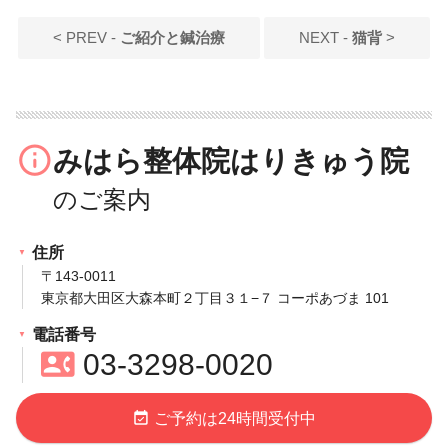
< PREV -
ご紹介と鍼治療
NEXT -
猫背
>
info_outline
みはら整体院はりきゅう院
住所
〒143‐0011
東京都大田区大森本町２丁目３１−７ コーポあづま 101
電話番号
contact_phone
03‐3298‐0020
event_available
ご予約は24時間受付中