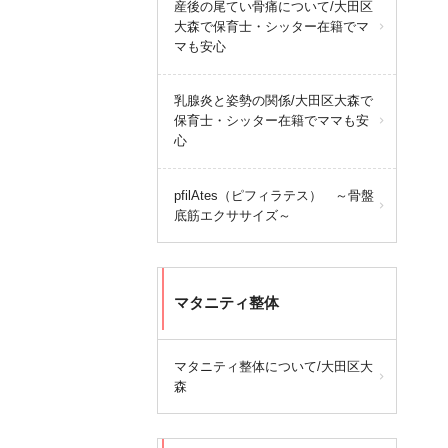
産後の尾てい骨痛について/大田区
大森で保育士・シッター在籍でマ
マも安心
乳腺炎と姿勢の関係/大田区大森で
保育士・シッター在籍でママも安
心
pfilAtes（ピフィラテス） ～骨盤
底筋エクササイズ～
マタニティ整体
マタニティ整体について/大田区大
森