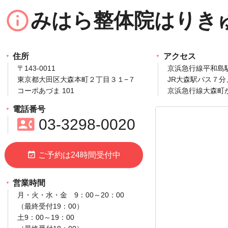
info_outline
みはら整体院はりき
住所
アクセス
〒143‐0011
京浜急行線平和島
東京都大田区大森本町２丁目３１−７
JR大森駅バス７分
コーポあづま 101
京浜急行線大森町
電話番号
contact_phone
03‐3298‐0020
event_available
ご予約は24時間受付中
営業時間
月・火・水・金 9：00～20：00
（最終受付19：00）
土9：00～19：00