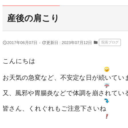
産後の肩こり
folder
query_builder
update
2017年06月07日
-
更新日 : 2023年07月12日
院長ブログ
こんにちは
お天気の急変など、不安定な日が続いてい
又、風邪や胃腸炎などで体調を崩されてい
皆さん、くれぐれもご注意下さいね