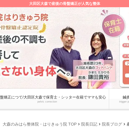
大田区大森で産後の骨盤矯正が人気な整体
盤矯正につて/大田区大森で保育士・シッター在籍でママも安心
鍼
pelvic correction
trigger 
chevron_right
chevron_right
chevron_right
大森のみはら整体院・はりきゅう院 TOP
院長日記
院長ブログ