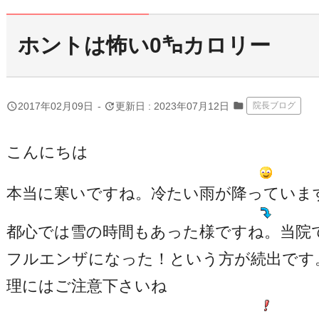
ホントは怖い0㌔カロリー
folder
query_builder
update
2017年02月09日
-
更新日 : 2023年07月12日
院長ブログ
こんにちは
本当に寒いですね。冷たい雨が降っていま
都心では雪の時間もあった様ですね。当院
フルエンザになった！という方が続出です
理にはご注意下さいね