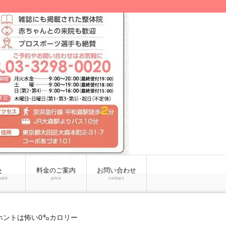
灸
料金のご案内
お問い合わせ
point
price
contact
ホントは怖い0㌔カロリー