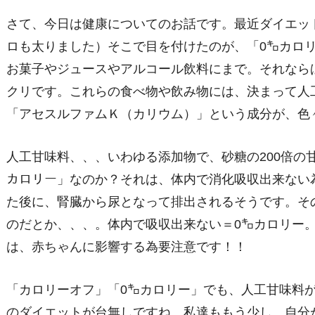
さて、今日は健康についてのお話です。最近ダイエッ
ロも太りました）そこで目を付けたのが、「0㌔カロ
お菓子やジュースやアルコール飲料にまで。それなら
クリです。これらの食べ物や飲み物には、決まって人
「アセスルファムＫ（カリウム）」という成分が、色
人工甘味料、、、いわゆる添加物で、砂糖の200倍の
カロリー」なのか？それは、体内で消化吸収出来ない
た後に、腎臓から尿となって排出されるそうです。そ
のだとか、、、。体内で吸収出来ない＝0㌔カロリー
は、赤ちゃんに影響する為要注意です！！
「カロリーオフ」「0㌔カロリー」でも、人工甘味料
のダイエットが台無しですね。私達ももう少し、自分