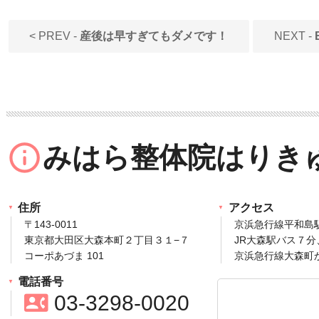
< PREV -
産後は早すぎてもダメです！
NEXT -
info_outline
みはら整体院はりき
住所
アクセス
〒143‐0011
京浜急行線平和島
東京都大田区大森本町２丁目３１−７
JR大森駅バス７分
コーポあづま 101
京浜急行線大森町
電話番号
contact_phone
03‐3298‐0020