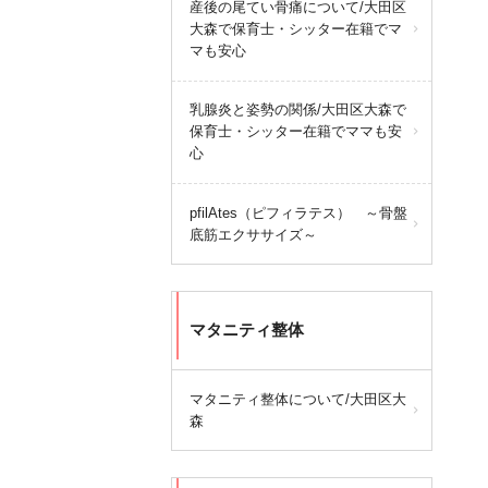
産後の尾てい骨痛について/大田区
大森で保育士・シッター在籍でマ
マも安心
乳腺炎と姿勢の関係/大田区大森で
保育士・シッター在籍でママも安
心
pfilAtes（ピフィラテス） ～骨盤
底筋エクササイズ～
マタニティ整体
マタニティ整体について/大田区大
森