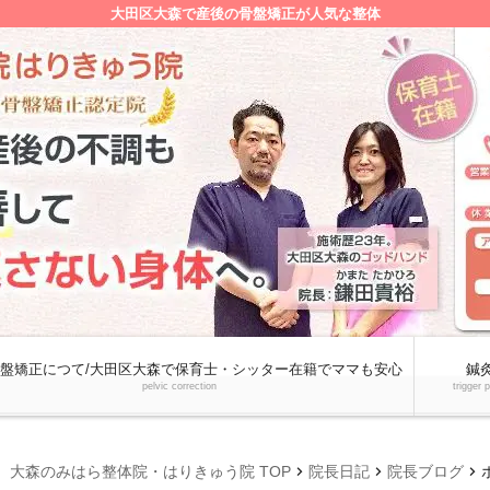
大田区大森で産後の骨盤矯正が人気な整体
盤矯正につて/大田区大森で保育士・シッター在籍でママも安心
鍼
pelvic correction
trigger 
chevron_right
chevron_right
chevron_right
大森のみはら整体院・はりきゅう院 TOP
院長日記
院長ブログ