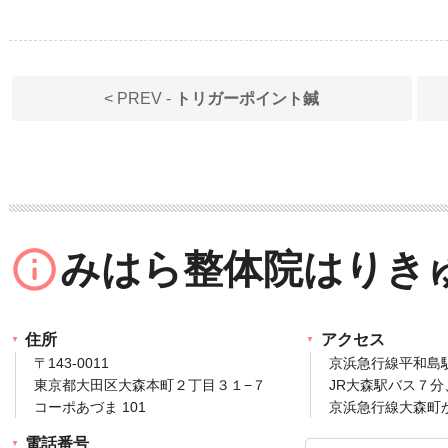
< PREV -
トリガーポイント鍼
info_outline
みはら整体院はりき
住所
アクセス
〒143‐0011
京浜急行線平和島
東京都大田区大森本町２丁目３１−７
JR大森駅バス７分
コーポあづま 101
京浜急行線大森町
電話番号