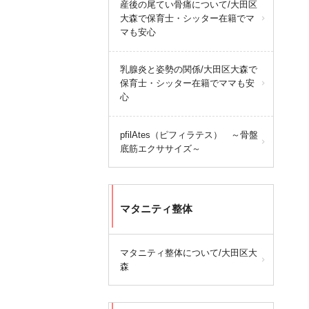
産後の尾てい骨痛について/大田区
大森で保育士・シッター在籍でマ
マも安心
乳腺炎と姿勢の関係/大田区大森で
保育士・シッター在籍でママも安
心
pfilAtes（ピフィラテス） ～骨盤
底筋エクササイズ～
マタニティ整体
マタニティ整体について/大田区大
森