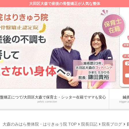
大田区大森で産後の骨盤矯正が人気な整体
盤矯正につて/大田区大森で保育士・シッター在籍でママも安心
鍼
pelvic correction
trigger 
chevron_right
chevron_right
chevron_right
大森のみはら整体院・はりきゅう院 TOP
院長日記
院長ブログ