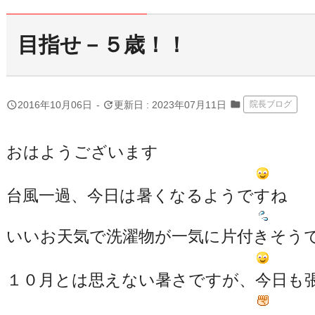
目指せ－５歳！！
folder
query_builder
update
2016年10月06日
-
更新日 : 2023年07月11日
院長ブログ
おはようございます
台風一過、今日は暑くなるようですね
いいお天気で洗濯物が一気に片付きそう
１０月とは思えない暑さですが、今日も